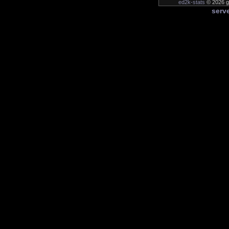
ed2k-stats
© 2026 ge
serve