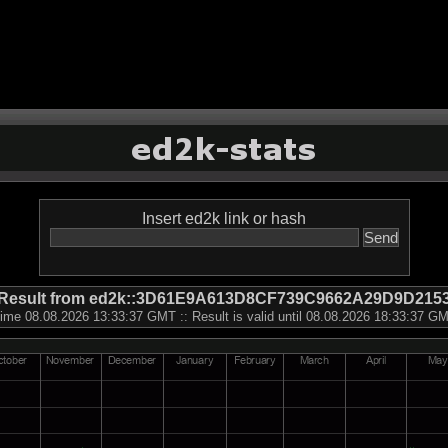
Insert ed2k link or hash
Result from ed2k::3D61E9A613D8CF739C9662A29D9D215
ime 08.08.2026 13:33:37 GMT :: Result is valid until 08.08.2026 18:33:37 G