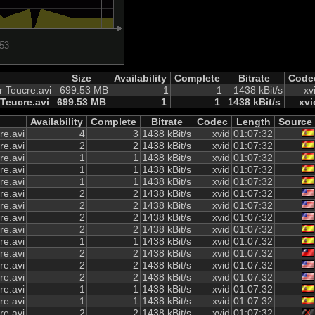
Size
Availability
Complete
Bitrate
Code
r Teucre.avi
699.53 MB
1
1
1438 kBit/s
xv
 Teucre.avi
699.53 MB
1
1
1438 kBit/s
xvi
Availability
Complete
Bitrate
Codec
Length
Source
re.avi
4
3
1438 kBit/s
xvid
01:07:32
re.avi
2
2
1438 kBit/s
xvid
01:07:32
re.avi
1
1
1438 kBit/s
xvid
01:07:32
re.avi
1
1
1438 kBit/s
xvid
01:07:32
re.avi
1
1
1438 kBit/s
xvid
01:07:32
re.avi
2
2
1438 kBit/s
xvid
01:07:32
re.avi
2
2
1438 kBit/s
xvid
01:07:32
re.avi
2
2
1438 kBit/s
xvid
01:07:32
re.avi
2
2
1438 kBit/s
xvid
01:07:32
re.avi
1
1
1438 kBit/s
xvid
01:07:32
re.avi
2
2
1438 kBit/s
xvid
01:07:32
re.avi
2
2
1438 kBit/s
xvid
01:07:32
re.avi
2
2
1438 kBit/s
xvid
01:07:32
re.avi
1
1
1438 kBit/s
xvid
01:07:32
re.avi
1
1
1438 kBit/s
xvid
01:07:32
re.avi
2
2
1438 kBit/s
xvid
01:07:32