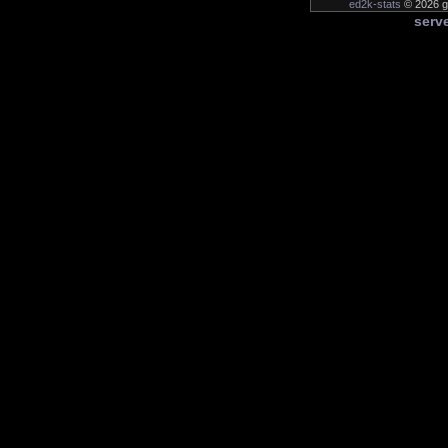
ed2k-stats
© 2026 ge
serve