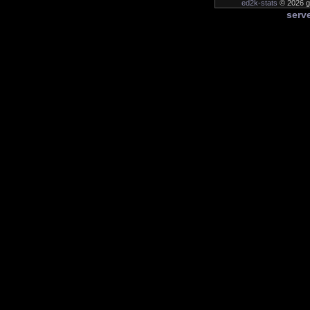
ed2k-stats
© 2026 ge
serve