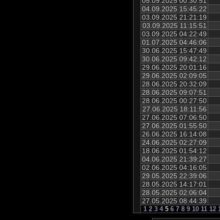
05.09.2025 00:30:51
04.09.2025 15:45:22
03.09.2025 21:21:19
03.09.2025 11:15:51
03.09.2025 04:22:49
01.07.2025 04:46:06
30.06.2025 15:47:49
30.06.2025 09:42:12
29.06.2025 20:01:16
29.06.2025 02:09:05
28.06.2025 20:32:09
28.06.2025 09:07:51
28.06.2025 00:27:50
27.06.2025 18:11:56
27.06.2025 07:06:50
27.06.2025 01:55:50
26.06.2025 16:14:08
24.06.2025 02:27:09
18.06.2025 01:54:12
04.06.2025 21:39:27
02.06.2025 04:16:05
29.05.2025 22:39:06
28.05.2025 14:17:01
28.05.2025 02:06:04
27.05.2025 08:44:39
1
2
3
4
5
6
7
8
9
10
11
12